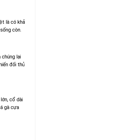
ệt là có khả
 sống còn.
 chúng lại
hiến đối thủ
lớn, cổ dài
đá gà cựa