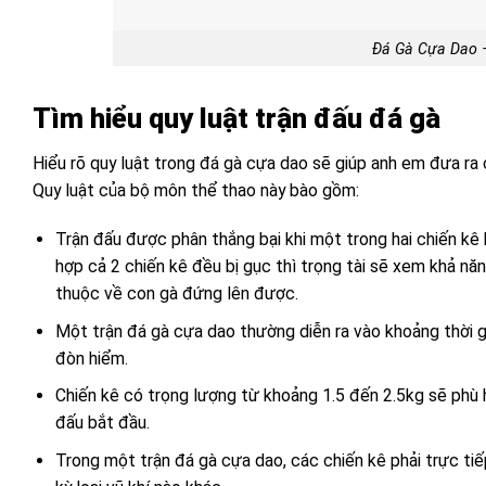
Đá Gà Cựa Dao 
Tìm hiểu quy luật trận đấu đá gà
Hiểu rõ quy luật trong đá gà cựa dao sẽ giúp anh em đưa ra
Quy luật của bộ môn thể thao này bào gồm:
Trận đấu được phân thắng bại khi một trong hai chiến kê 
hợp cả 2 chiến kê đều bị gục thì trọng tài sẽ xem khả năn
thuộc về con gà đứng lên được.
Một trận đá gà cựa dao thường diễn ra vào khoảng thời gi
đòn hiểm.
Chiến kê có trọng lượng từ khoảng 1.5 đến 2.5kg sẽ phù 
đấu bắt đầu.
Trong một trận đá gà cựa dao, các chiến kê phải trực ti