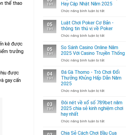
Làm
ôn thể thao
Hay Cập Nhật Năm 2025
Th1
Đại
Chức năng bình luận bị tắt
ở
Lý
Top
789bet
3
Luật Chơi Poker Cơ Bản -
-
05
Cách
Giải
thông tin thú vị về Poker
Th1
Tính
Pháp
Chức năng bình luận bị tắt
ở
Tài
Kinh
Luật
Xỉu
Doanh
iến kê được
Chơi
So Sánh Casino Online Năm
Cực
Năm
05
 điểm trưởng
Poker
Hay
2025 Với Casino Truyền Thống
2025
Th1
Cơ
Cập
Chức năng bình luận bị tắt
ở
Bản
Nhật
So
-
Năm
Sánh
Đá Gà Thomo - Trò Chơi Đổi
thông
chịu được
2025
04
Casino
tin
Thưởng Khủng Hấp Dẫn Năm
Th1
và gay cấn
Online
thú
2025
Năm
vị
Chức năng bình luận bị tắt
ở
2025
về
Đá
Với
Poker
Gà
Casino
Đôi nét về xổ số 789bet năm
03
Thomo
Truyền
2025 chia sẻ kinh nghiệm chơi
Th1
-
Thống
hay nhất
Trò
Chức năng bình luận bị tắt
ở
Chơi
Đôi
Đổi
nét
Thưởng
Chia Sẻ Cách Chơi Bầu Cua
03