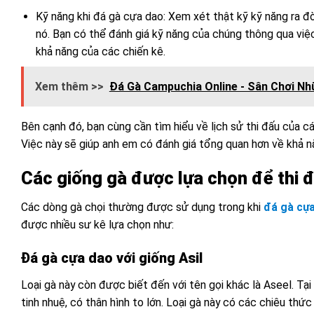
Kỹ năng khi đá gà cựa dao: Xem xét thật kỹ kỹ năng ra đ
nó. Bạn có thể đánh giá kỹ năng của chúng thông qua việ
khả năng của các chiến kê.
Xem thêm >>
Đá Gà Campuchia Online - Sân Chơi Nh
Bên cạnh đó, bạn cùng cần tìm hiểu về lịch sử thi đấu của cá
Việc này sẽ giúp anh em có đánh giá tổng quan hơn về khả n
Các giống gà được lựa chọn để thi đ
Các dòng gà chọi thường được sử dụng trong khi
đá gà cự
được nhiều sư kê lựa chọn như:
Đá gà cựa dao với giống Asil
Loại gà này còn được biết đến với tên gọi khác là Aseel. Tại 
tinh nhuệ, có thân hình to lớn. Loại gà này có các chiêu thứ