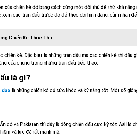
òn của chiến kê đó bằng cách dùng một đối thủ để thử khả năng 
c xem các trận đấu trước đó để theo dõi hình dáng, cảm nhận để
ững Chiến Kê Thực Thụ
c chiến kê. Đặc biệt là những trận đấu mà các chiến kê thi đấu g
ăng của chúng trong những trận đấu tiếp theo.
ấu là gì?
a dao
là những chiến kê có sức khỏe và kỹ năng tốt. Một số giống
Ấn độ và Pakistan thì đây là dòng chiến đấu cực kỳ tốt. Asil là ch
c hiểm và lực đá rất mạnh mẽ.