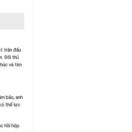
ột trận đấu
n. Đối thủ
thúc và tìm
ảm bảo, anh
có thể lực
c hồi hộp.