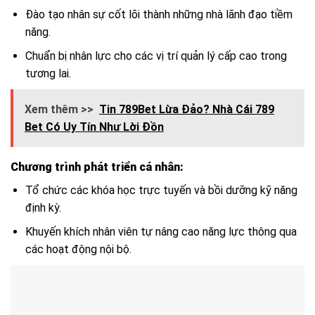
Đào tạo nhân sự cốt lõi thành những nhà lãnh đạo tiềm
năng.
Chuẩn bị nhân lực cho các vị trí quản lý cấp cao trong
tương lai.
Xem thêm >>
Tin 789Bet Lừa Đảo? Nhà Cái 789
Bet Có Uy Tín Như Lời Đồn
Chương trình phát triển cá nhân:
Tổ chức các khóa học trực tuyến và bồi dưỡng kỹ năng
định kỳ.
Khuyến khích nhân viên tự nâng cao năng lực thông qua
các hoạt động nội bộ.