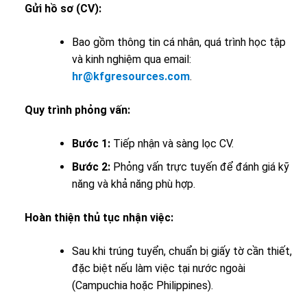
Gửi hồ sơ (CV):
Bao gồm thông tin cá nhân, quá trình học tập
và kinh nghiệm qua email:
hr@kfgresources.com
.
Quy trình phỏng vấn:
Bước 1:
Tiếp nhận và sàng lọc CV.
Bước 2:
Phỏng vấn trực tuyến để đánh giá kỹ
năng và khả năng phù hợp.
Hoàn thiện thủ tục nhận việc:
Sau khi trúng tuyển, chuẩn bị giấy tờ cần thiết,
đặc biệt nếu làm việc tại nước ngoài
(Campuchia hoặc Philippines).