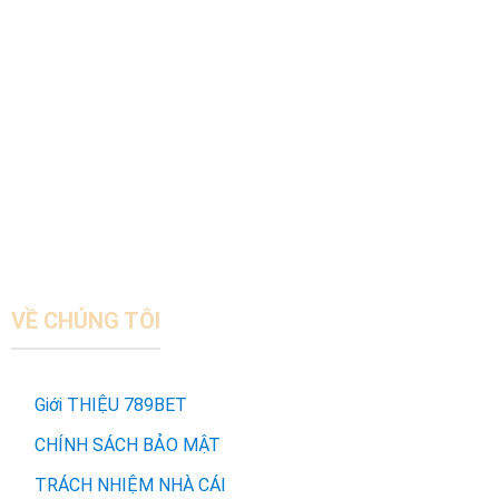
ĐĂNG KÝ LÀM ĐẠI LÝ 789BET
VỀ CHÚNG TÔI
Giới THIỆU 789BET
CHÍNH SÁCH BẢO MẬT
TRÁCH NHIỆM NHÀ CÁI