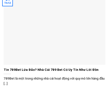
Th12
Tin 789Bet Lừa Đảo? Nhà Cái 789 Bet Có Uy Tín Như Lời Đồn
789Bet là một trong những nhà cái hoạt động với quy mô lớn hàng đầu
[...]