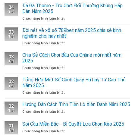
Nhật
Sánh
thông
Đá Gà Thomo - Trò Chơi Đổi Thưởng Khủng Hấp
Năm
04
Casino
tin
Dẫn Năm 2025
2025
Th1
Online
thú
Chức năng bình luận bị tắt
ở
Năm
vị
Đá
2025
về
Gà
Đôi nét về xổ số 789bet năm 2025 chia sẻ kinh
Với
Poker
03
Thomo
Casino
nghiệm chơi hay nhất
Th1
-
Truyền
Chức năng bình luận bị tắt
ở
Trò
Thống
Đôi
Chơi
nét
Chia Sẻ Cách Chơi Bầu Cua Online mới nhất năm
Đổi
03
về
Thưởng
2025
Th1
xổ
Khủng
Chức năng bình luận bị tắt
ở
số
Hấp
Chia
789bet
Dẫn
Sẻ
Tổng Hợp Một Số Cách Quay Hũ hay Từ Cao Thủ
năm
Năm
02
Cách
2025
Năm 2025
2025
Th1
Chơi
chia
Chức năng bình luận bị tắt
ở
Bầu
sẻ
Tổng
Cua
kinh
Hợp
Hướng Dẫn Cách Tính Tiền Lô Xiên Dành Năm 2025
Online
nghiệm
02
Một
mới
chơi
Th1
Chức năng bình luận bị tắt
ở
Số
nhất
hay
Hướng
Cách
năm
nhất
Dẫn
Soi Cầu Miền Bắc - Bí Quyết Lựa Chọn Kèo 2025
Quay
2025
01
Cách
Hũ
Th1
Chức năng bình luận bị tắt
ở
Tính
hay