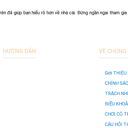
trên đã giúp bạn hiểu rõ hơn về nhà cái. Đừng ngần ngại tham gia
HƯỚNG DẪN
VỀ CHÚNG 
ĐĂNG KÝ
Giới THIỆU
CHÍNH SÁ
TẢI APP 789BET
TRÁCH NH
ĐĂNG NHẬP 789BET
ĐIỀU KHO
HƯỚNG DẪN NẠP TIỀN
CHƠI CÓ 
ĐĂNG KÝ LÀM ĐẠI LÝ 789BET
CÂU HỎI 