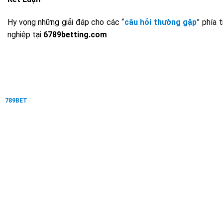
Hy vọng những giải đáp cho các “
câu hỏi thường gặp
” phía 
nghiệp tại
6789betting.com
789BET
là một nhà cái cá cược trực tuyến an toàn và uy tín hàng đầu tại Việt
Nam trong hơn 10 năm qua. Với bề dày phát triển vượt bậc, 6789betting.com
hiện đang khẳng định vị thế là nhà cái trực tuyến số 1 tại Châu Á.
Trang web chính là sân chơi được người dùng ưu tiên lựa chọn nhờ chất
lượng sản phẩm vượt trội, đa dạng và dịch vụ chăm sóc khách hàng chuyên
nghiệp. Đây còn là nơi chuyên cung cấp link vào 789Bet an toàn, chia sẻ kinh
nghiện và tin tức về lĩnh vực cá cược trực tuyến.
#789BET #789_BET #nhacaiuytin #789bet_com