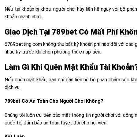
Nếu tài khoản bị khóa, người chơi hãy liên hệ ngay với bộ p
khoản nhanh nhất.
Giao Dịch Tại 789bet Có Mất Phí Khô
6789betting.com không thu bất kỳ khoản phí nào đối với các gia
nhắc kỹ trước khi chọn phương thức nạp tiền.
Làm Gì Khi Quên Mật Khẩu Tài Khoản
Nếu quên mật khẩu, bạn chỉ cần liên hệ bộ phận chăm sóc khá
dịch vụ.
789bet Có An Toàn Cho Người Chơi Không?
Chúng tôi luôn ưu tiên bảo mật thông tin người chơi với công 
quốc tế, đảm bảo an toàn tuyệt đối cho hội viên.
Kết Luận