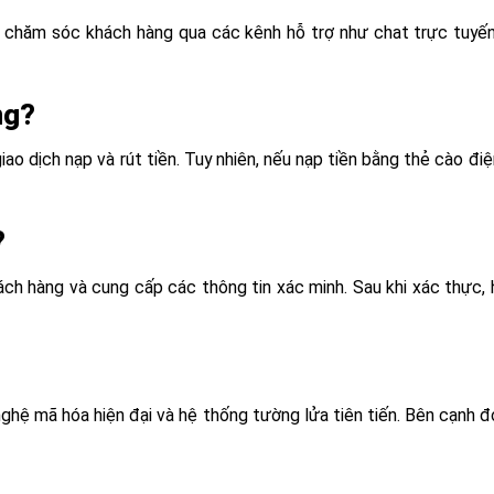
hận chăm sóc khách hàng qua các kênh hỗ trợ như chat trực tuyến
ng?
o dịch nạp và rút tiền. Tuy nhiên, nếu nạp tiền bằng thẻ cào điện 
?
ch hàng và cung cấp các thông tin xác minh. Sau khi xác thực,
nghệ mã hóa hiện đại và hệ thống tường lửa tiên tiến. Bên cạnh đ