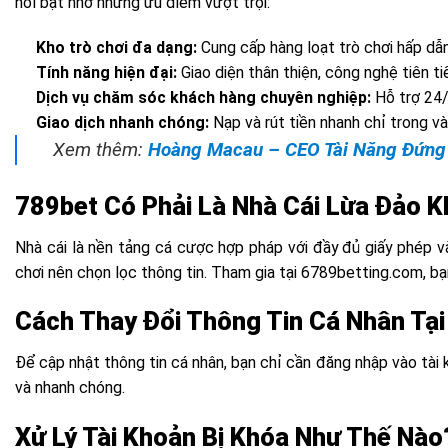
nổi bật nhờ những ưu điểm vượt trội:
Kho trò chơi đa dạng:
Cung cấp hàng loạt trò chơi hấp dẫ
Tính năng hiện đại:
Giao diện thân thiện, công nghệ tiên ti
Dịch vụ chăm sóc khách hàng chuyên nghiệp:
Hỗ trợ 24/
Giao dịch nhanh chóng:
Nạp và rút tiền nhanh chỉ trong và
Xem thêm:
Hoàng Macau – CEO Tài Năng Đứng
789bet Có Phải Là Nhà Cái Lừa Đảo 
Nhà cái là nền tảng cá cược hợp pháp với đầy đủ giấy phép v
chơi nên chọn lọc thông tin. Tham gia tại 6789betting.com, b
Cách Thay Đổi Thông Tin Cá Nhân Tạ
Để cập nhật thông tin cá nhân, bạn chỉ cần đăng nhập vào tài 
và nhanh chóng.
Xử Lý Tài Khoản Bị Khóa Như Thế Nào