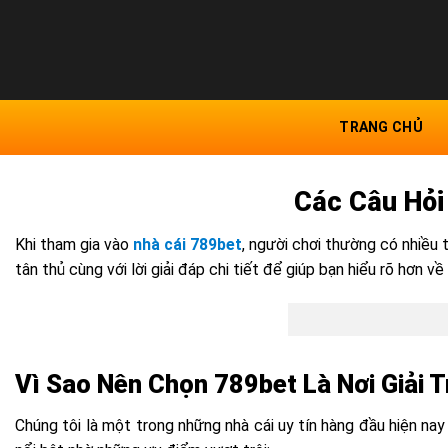
Skip
to
content
TRANG CHỦ
Các Câu Hỏi
Khi tham gia vào
nhà cái 789bet
, người chơi thường có nhiều
tân thủ cùng với lời giải đáp chi tiết để giúp bạn hiểu rõ hơn v
Vì Sao Nên Chọn 789bet Là Nơi Giải T
Chúng tôi là một trong những nhà cái uy tín hàng đầu hiện na