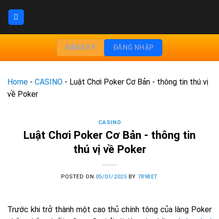
Skip
to
content
ĐĂNG KÝ
ĐĂNG NHẬP
Home
-
CASINO
-
Luật Chơi Poker Cơ Bản - thông tin thú vị
về Poker
CASINO
Luật Chơi Poker Cơ Bản - thông tin
thú vị về Poker
POSTED ON
05/01/2025
BY
789BET
Trước khi trở thành một cao thủ chính tông của làng Poker