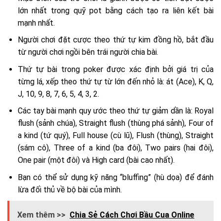
lớn nhất trong quỹ pot bằng cách tạo ra liên kết bài
mạnh nhất.
Người chơi đặt cược theo thứ tự kim đồng hồ, bắt đầu
từ người chơi ngồi bên trái người chia bài.
Thứ tự bài trong poker được xác định bởi giá trị của
từng lá, xếp theo thứ tự từ lớn đến nhỏ là: át (Ace), K, Q,
J, 10, 9, 8, 7, 6, 5, 4, 3, 2.
Các tay bài mạnh quy ước theo thứ tự giảm dần là: Royal
flush (sảnh chúa), Straight flush (thùng phá sảnh), Four of
a kind (tứ quý), Full house (cù lũ), Flush (thùng), Straight
(sám cô), Three of a kind (ba đôi), Two pairs (hai đôi),
One pair (một đôi) và High card (bài cao nhất).
Bạn có thể sử dụng kỹ năng “bluffing” (hù dọa) để đánh
lừa đối thủ về bộ bài của mình.
Xem thêm >>
Chia Sẻ Cách Chơi Bầu Cua Online