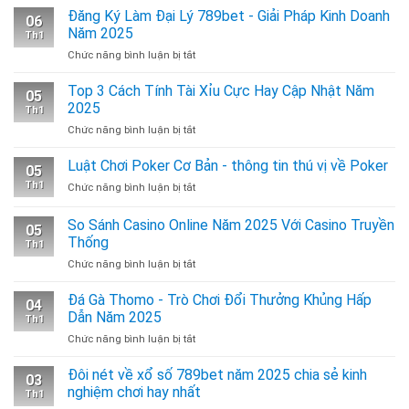
TUYỂN
Đăng Ký Làm Đại Lý 789bet - Giải Pháp Kinh Doanh
06
DỤNG
Năm 2025
Th1
NHÂN
Chức năng bình luận bị tắt
ở
SỰ
Đăng
CHO
Ký
NĂM
Top 3 Cách Tính Tài Xỉu Cực Hay Cập Nhật Năm
05
Làm
2025
2025
Th1
Đại
Chức năng bình luận bị tắt
ở
Lý
Top
789bet
3
Luật Chơi Poker Cơ Bản - thông tin thú vị về Poker
-
05
Cách
Giải
Th1
Chức năng bình luận bị tắt
ở
Tính
Pháp
Luật
Tài
Kinh
Chơi
So Sánh Casino Online Năm 2025 Với Casino Truyền
Xỉu
Doanh
05
Poker
Cực
Thống
Năm
Th1
Cơ
Hay
2025
Chức năng bình luận bị tắt
ở
Bản
Cập
So
-
Nhật
Sánh
thông
Đá Gà Thomo - Trò Chơi Đổi Thưởng Khủng Hấp
Năm
04
Casino
tin
Dẫn Năm 2025
2025
Th1
Online
thú
Chức năng bình luận bị tắt
ở
Năm
vị
Đá
2025
về
Gà
Đôi nét về xổ số 789bet năm 2025 chia sẻ kinh
Với
Poker
03
Thomo
Casino
nghiệm chơi hay nhất
Th1
-
Truyền