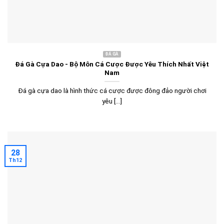
ĐÁ GÀ
Đá Gà Cựa Dao - Bộ Môn Cá Cược Được Yêu Thích Nhất Việt
Nam
Đá gà cựa dao là hình thức cá cược được đông đảo người chơi
yêu [...]
28
Th12