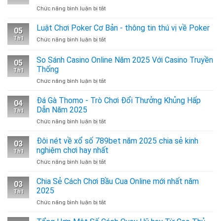
Đại
Chức năng bình luận bị tắt
ở
Lý
Top
789bet
3
Luật Chơi Poker Cơ Bản - thông tin thú vị về Poker
-
05
Cách
Giải
Th1
Chức năng bình luận bị tắt
ở
Tính
Pháp
Luật
Tài
Kinh
Chơi
So Sánh Casino Online Năm 2025 Với Casino Truyền
Xỉu
Doanh
05
Poker
Cực
Thống
Năm
Th1
Cơ
Hay
2025
Chức năng bình luận bị tắt
ở
Bản
Cập
So
-
Nhật
Sánh
thông
Đá Gà Thomo - Trò Chơi Đổi Thưởng Khủng Hấp
Năm
04
Casino
tin
Dẫn Năm 2025
2025
Th1
Online
thú
Chức năng bình luận bị tắt
ở
Năm
vị
Đá
2025
về
Gà
Đôi nét về xổ số 789bet năm 2025 chia sẻ kinh
Với
Poker
03
Thomo
Casino
nghiệm chơi hay nhất
Th1
-
Truyền
Chức năng bình luận bị tắt
ở
Trò
Thống
Đôi
Chơi
nét
Chia Sẻ Cách Chơi Bầu Cua Online mới nhất năm
Đổi
03
về
Thưởng
2025
Th1
xổ
Khủng
Chức năng bình luận bị tắt
ở
số
Hấp
Chia
789bet
Dẫn
Sẻ
năm