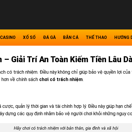
CASINO
XỔ SỐ
ĐÁ GÀ
BẮN CÁ
THỂ THAO
HƯỚNG 
 – Giải Trí An Toàn Kiếm Tiền Lâu Dà
h có trách nhiệm. Điều này không chỉ giúp bảo vệ quyền lợi của 
õ hơn về chính sách
chơi có trách nhiệm
.
 cược, quản lý thời gian và tài chính hợp lý. Điều này giúp hạn ch
ây dựng các quy định nhằm bảo vệ người chơi khỏi những nguy cơ
Hãy chơi có trách nhiệm với bản thân, gia đình và xã hội