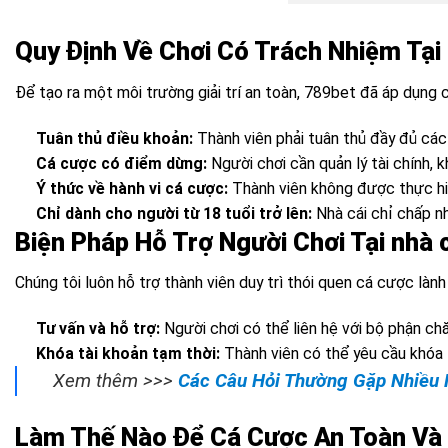
Quy Định Về Chơi Có Trách Nhiệm Tại
Để tạo ra một môi trường giải trí an toàn, 789bet đã áp dụng c
Tuân thủ điều khoản:
Thành viên phải tuân thủ đầy đủ các 
Cá cược có điểm dừng:
Người chơi cần quản lý tài chính, 
Ý thức về hành vi cá cược:
Thành viên không được thực hiệ
Chỉ dành cho người từ 18 tuổi trở lên:
Nhà cái chỉ chấp nh
Biện Pháp Hỗ Trợ Người Chơi Tại nhà 
Chúng tôi luôn hỗ trợ thành viên duy trì thói quen cá cược làn
Tư vấn và hỗ trợ:
Người chơi có thể liên hệ với bộ phận c
Khóa tài khoản tạm thời:
Thành viên có thể yêu cầu khóa 
Xem thêm >>>
Các Câu Hỏi Thường Gặp Nhiều 
Làm Thế Nào Để Cá Cược An Toàn Và