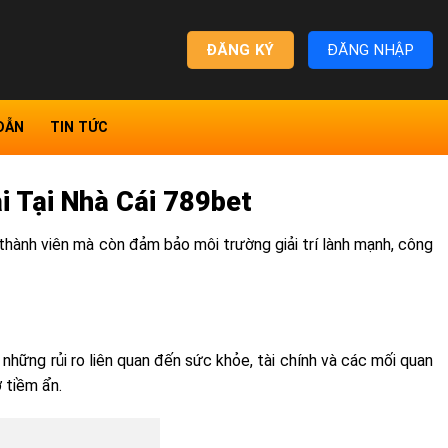
ĐĂNG KÝ
ĐĂNG NHẬP
DẪN
TIN TỨC
i Tại Nhà Cái 789bet
thành viên mà còn đảm bảo môi trường giải trí lành mạnh, công
ế những rủi ro liên quan đến sức khỏe, tài chính và các mối quan
 tiềm ẩn.