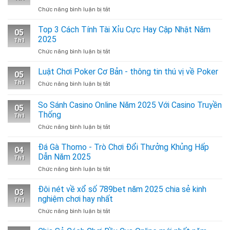
NHÂN
Chức năng bình luận bị tắt
ở
SỰ
Đăng
CHO
Ký
NĂM
Top 3 Cách Tính Tài Xỉu Cực Hay Cập Nhật Năm
05
Làm
2025
2025
Th1
Đại
Chức năng bình luận bị tắt
ở
Lý
Top
789bet
3
Luật Chơi Poker Cơ Bản - thông tin thú vị về Poker
-
05
Cách
Giải
Th1
Chức năng bình luận bị tắt
ở
Tính
Pháp
Luật
Tài
Kinh
Chơi
So Sánh Casino Online Năm 2025 Với Casino Truyền
Xỉu
Doanh
05
Poker
Cực
Thống
Năm
Th1
Cơ
Hay
2025
Chức năng bình luận bị tắt
ở
Bản
Cập
So
-
Nhật
Sánh
thông
Đá Gà Thomo - Trò Chơi Đổi Thưởng Khủng Hấp
Năm
04
Casino
tin
Dẫn Năm 2025
2025
Th1
Online
thú
Chức năng bình luận bị tắt
ở
Năm
vị
Đá
2025
về
Gà
Đôi nét về xổ số 789bet năm 2025 chia sẻ kinh
Với
Poker
03
Thomo
Casino
nghiệm chơi hay nhất
Th1
-
Truyền
Chức năng bình luận bị tắt
ở
Trò
Thống
Đôi
Chơi
nét