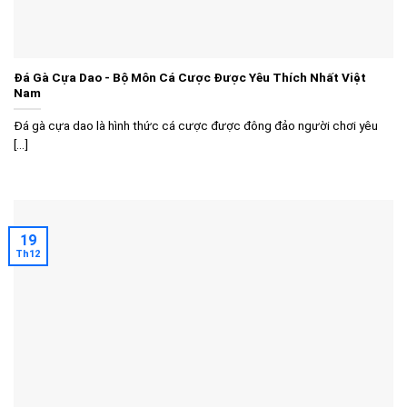
Đá Gà Cựa Dao - Bộ Môn Cá Cược Được Yêu Thích Nhất Việt
Nam
Đá gà cựa dao là hình thức cá cược được đông đảo người chơi yêu
[...]
19
Th12