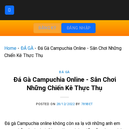
Skip
to
content
ĐĂNG KÝ
ĐĂNG NHẬP
Home
-
ĐÁ GÀ
-
Đá Gà Campuchia Online - Sân Chơi Những
Chiến Kê Thực Thụ
ĐÁ GÀ
Đá Gà Campuchia Online - Sân Chơi
Những Chiến Kê Thực Thụ
POSTED ON
28/12/2022
BY
789BET
Đá gà Campuchia online không còn xa lạ với những anh em