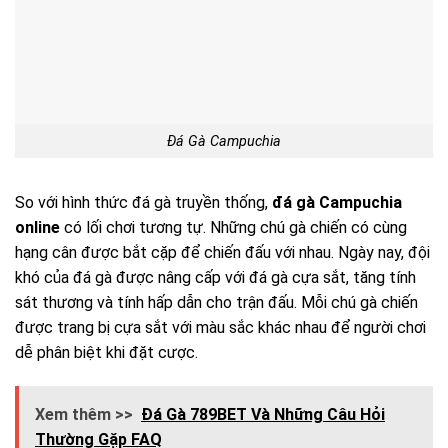
Đá Gà Campuchia
So với hình thức đá gà truyền thống,
đá gà Campuchia
online
có lối chơi tương tự. Những chú gà chiến có cùng
hạng cân được bắt cặp để chiến đấu với nhau. Ngày nay, đội
khó của đá gà được nâng cấp với đá gà cựa sắt, tăng tính
sát thương và tính hấp dẫn cho trận đấu. Mỗi chú gà chiến
được trang bị cựa sắt với màu sắc khác nhau để người chơi
dễ phân biệt khi đặt cược.
Xem thêm >>
Đá Gà 789BET Và Những Câu Hỏi
Thường Gặp FAQ