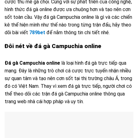
cược thủ mê gà chọi. Cùng với sự phát triển của công nghệ,
hình thức đá gà online được ưa chuộng hơn và tạo nên cơn
sốt toàn cầu. Vậy đá gà Campuchia online là gì và các chiến
kê thể hiện mình như thế nào trong từng trận đấu, hãy theo
dõi bài viết
789bet
để nắm thông tin chi tiết nhé.
Đôi nét về đá gà Campuchia online
Đá gà Campuchia online
là loại hình đá gà trực tiếp qua
mạng. Đây là những trò chơi cá cược trực tuyến nhận nhiều
sự quan tâm và tạo nên cơn sốt tại thị trường châu Á, trong
đó có Việt Nam. Thay vì xem đá gà trực tiếp, người chơi có
thể theo dõi các trận đá gà Campuchia online thông qua
trang web nhà cái hợp pháp và uy tín.