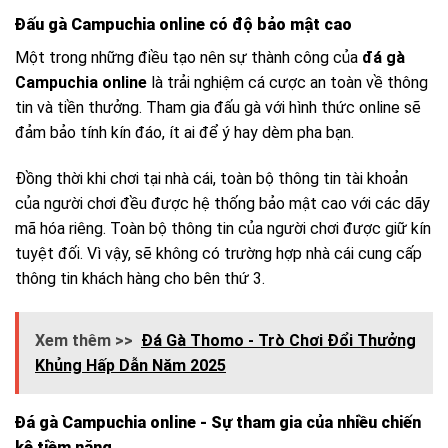
Đấu gà Campuchia online có độ bảo mật cao
Một trong những điều tạo nên sự thành công của
đá gà
Campuchia online
là trải nghiệm cá cược an toàn về thông
tin và tiền thưởng. Tham gia đấu gà với hình thức online sẽ
đảm bảo tính kín đáo, ít ai để ý hay dèm pha bạn.
Đồng thời khi chơi tại nhà cái, toàn bộ thông tin tài khoản
của người chơi đều được hệ thống bảo mật cao với các dãy
mã hóa riêng. Toàn bộ thông tin của người chơi được giữ kín
tuyệt đối. Vì vậy, sẽ không có trường hợp nhà cái cung cấp
thông tin khách hàng cho bên thứ 3.
Xem thêm >>
Đá Gà Thomo - Trò Chơi Đổi Thưởng
Khủng Hấp Dẫn Năm 2025
Đá gà Campuchia online - Sự tham gia của nhiều chiến
kê tiềm năng