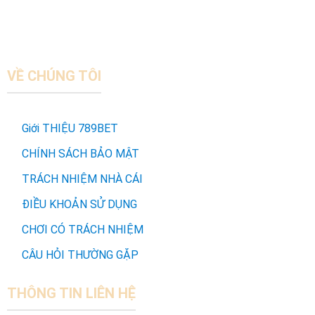
VỀ CHÚNG TÔI
Giới THIỆU 789BET
CHÍNH SÁCH BẢO MẬT
TRÁCH NHIỆM NHÀ CÁI
ĐIỀU KHOẢN SỬ DỤNG
CHƠI CÓ TRÁCH NHIỆM
CÂU HỎI THƯỜNG GẶP
THÔNG TIN LIÊN HỆ