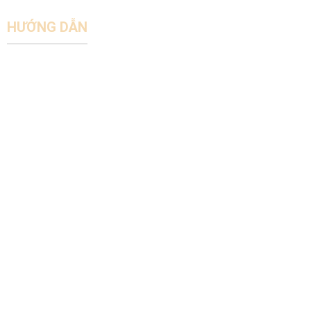
HƯỚNG DẪN
ĐĂNG KÝ
TẢI APP 789BET
ĐĂNG NHẬP 789BET
HƯỚNG DẪN NẠP TIỀN
ĐĂNG KÝ LÀM ĐẠI LÝ 789BET