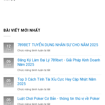
BÀI VIẾT MỚI NHẤT
789BET TUYỂN DỤNG NHÂN SỰ CHO NĂM 2025
12
Th1
Chức năng bình luận bị tắt
ở
789BET
TUYỂN
Đăng Ký Làm Đại Lý 789bet - Giải Pháp Kinh Doanh
06
DỤNG
Năm 2025
Th1
NHÂN
Chức năng bình luận bị tắt
ở
SỰ
Đăng
CHO
Ký
NĂM
Top 3 Cách Tính Tài Xỉu Cực Hay Cập Nhật Năm
05
Làm
2025
2025
Th1
Đại
Chức năng bình luận bị tắt
ở
Lý
Top
789bet
3
Luật Chơi Poker Cơ Bản - thông tin thú vị về Poker
-
05
Cách
Giải
Th1
Chức năng bình luận bị tắt
ở