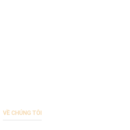
ĐĂNG NHẬP 789BET
HƯỚNG DẪN NẠP TIỀN
ĐĂNG KÝ LÀM ĐẠI LÝ 789BET
VỀ CHÚNG TÔI