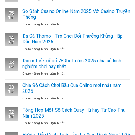
Tính
Pháp
Luật
Tài
Kinh
Chơi
So Sánh Casino Online Năm 2025 Với Casino Truyền
Xỉu
Doanh
05
Poker
Cực
Thống
Năm
Th1
Cơ
Hay
2025
Chức năng bình luận bị tắt
ở
Bản
Cập
So
-
Nhật
Sánh
thông
Đá Gà Thomo - Trò Chơi Đổi Thưởng Khủng Hấp
Năm
04
Casino
tin
Dẫn Năm 2025
2025
Th1
Online
thú
Chức năng bình luận bị tắt
ở
Năm
vị
Đá
2025
về
Gà
Đôi nét về xổ số 789bet năm 2025 chia sẻ kinh
Với
Poker
03
Thomo
Casino
nghiệm chơi hay nhất
Th1
-
Truyền
Chức năng bình luận bị tắt
ở
Trò
Thống
Đôi
Chơi
nét
Chia Sẻ Cách Chơi Bầu Cua Online mới nhất năm
Đổi
03
về
Thưởng
2025
Th1
xổ
Khủng
Chức năng bình luận bị tắt
ở
số
Hấp
Chia
789bet
Dẫn
Sẻ
Tổng Hợp Một Số Cách Quay Hũ hay Từ Cao Thủ
năm
Năm
02
Cách
2025
Năm 2025
2025
Th1
Chơi
chia
Chức năng bình luận bị tắt
ở
Bầu
sẻ
Tổng
Cua
kinh
Hợp
Hướng Dẫn Cách Tính Tiền Lô Xiên Dành Năm 2025
Online