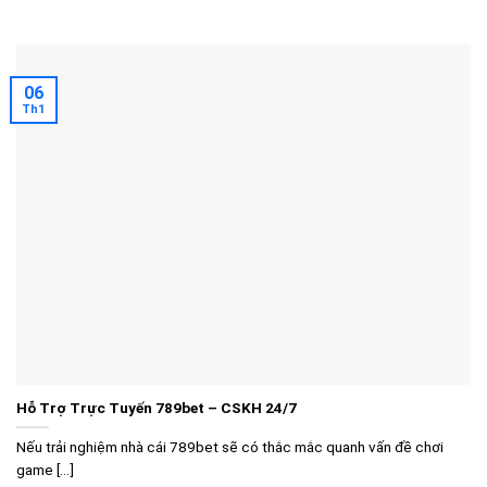
06
Th1
Hỗ Trợ Trực Tuyến 789bet – CSKH 24/7
Nếu trải nghiệm nhà cái 789bet sẽ có thắc mắc quanh vấn đề chơi
game [...]