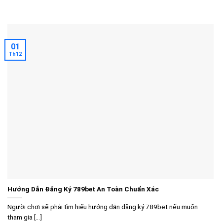
01
Th12
Hướng Dẫn Đăng Ký 789bet An Toàn Chuẩn Xác
Người chơi sẽ phải tìm hiểu hướng dẫn đăng ký 789bet nếu muốn
tham gia [...]