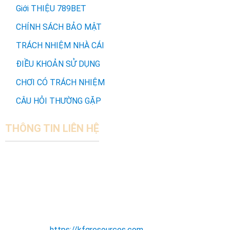
Giới THIỆU 789BET
CHÍNH SÁCH BẢO MẬT
TRÁCH NHIỆM NHÀ CÁI
ĐIỀU KHOẢN SỬ DỤNG
CHƠI CÓ TRÁCH NHIỆM
CÂU HỎI THƯỜNG GẶP
THÔNG TIN LIÊN HỆ
Địa chỉ: 97 P.Láng Hạ, Đống Đa, Hà Nội
Điện thoại: 0919 789 789
Email:
6789betting@gmail.com
Website:
https://kfgresources.com