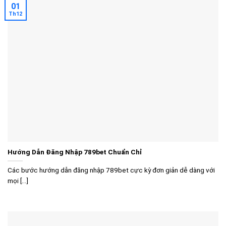
01
Th12
Hướng Dẫn Đăng Nhập 789bet Chuẩn Chỉ
Các bước hướng dẫn đăng nhập 789bet cực kỳ đơn giản dễ dàng với
mọi [...]