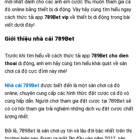
mới nhất dành cho các anh em cược thủ muốn tham gia cá
độ online bằng thiết bị di động. Vậy hãy cùng tìm hiểu ngay
cách thức tải app
789Bet vip
về thiết bị di động trong bài
viết dưới đây!
Giới thiệu nhà cái 789Bet
Trước khi tìm hiểu về cách thức tải app
789Bet cho dien
thoai
di động, anh em hãy cùng tìm hiểu khái quát về sân
chơi cá độ cực đỉnh này nhé!
Nhà cái 789Bet
được biết đến là một sân chơi cá độ
online, chuyên cung cấp các hình thức đặt cược cá độ vô
cùng hấp dẫn. Người chơi tham gia đặt cược tại 789Bet sẽ
có cơ hội tham gia trải nghiệm những dịch vụ đặt cược chất
lượng nhất.
Bởi lẽ, 789Bet là sân chơi uy tín và lâu đời bậc nhất trên thị
trường hiện nay. Được ra mắt lần đầu vào năm 2012, sân