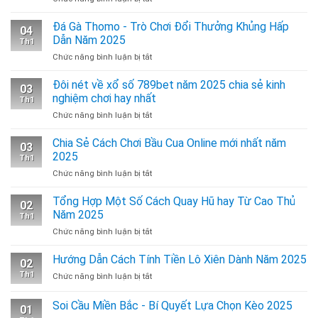
Cập
So
-
Nhật
Sánh
thông
Đá Gà Thomo - Trò Chơi Đổi Thưởng Khủng Hấp
Năm
04
Casino
tin
Dẫn Năm 2025
2025
Th1
Online
thú
Chức năng bình luận bị tắt
ở
Năm
vị
Đá
2025
về
Gà
Đôi nét về xổ số 789bet năm 2025 chia sẻ kinh
Với
Poker
03
Thomo
Casino
nghiệm chơi hay nhất
Th1
-
Truyền
Chức năng bình luận bị tắt
ở
Trò
Thống
Đôi
Chơi
nét
Chia Sẻ Cách Chơi Bầu Cua Online mới nhất năm
Đổi
03
về
Thưởng
2025
Th1
xổ
Khủng
Chức năng bình luận bị tắt
ở
số
Hấp
Chia
789bet
Dẫn
Sẻ
Tổng Hợp Một Số Cách Quay Hũ hay Từ Cao Thủ
năm
Năm
02
Cách
2025
Năm 2025
2025
Th1
Chơi
chia
Chức năng bình luận bị tắt
ở
Bầu
sẻ
Tổng
Cua
kinh
Hợp
Hướng Dẫn Cách Tính Tiền Lô Xiên Dành Năm 2025
Online
nghiệm
02
Một
mới
chơi
Th1
Chức năng bình luận bị tắt
ở
Số
nhất
hay
Hướng
Cách
năm
nhất
Dẫn
Soi Cầu Miền Bắc - Bí Quyết Lựa Chọn Kèo 2025
Quay
2025
01
Cách
Hũ