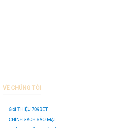
ĐĂNG KÝ LÀM ĐẠI LÝ 789BET
VỀ CHÚNG TÔI
Giới THIỆU 789BET
CHÍNH SÁCH BẢO MẬT