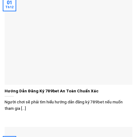
01
Th12
Hướng Dẫn Đăng Ký 789bet An Toàn Chuẩn Xác
Người chơi sẽ phải tìm hiểu hướng dẫn đăng ký 789bet nếu muốn
tham gia [...]