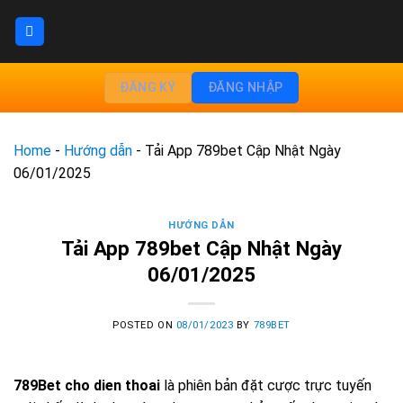
Skip
to
content
ĐĂNG KÝ
ĐĂNG NHẬP
Home
-
Hướng dẫn
-
Tải App 789bet Cập Nhật Ngày
06/01/2025
HƯỚNG DẪN
Tải App 789bet Cập Nhật Ngày
06/01/2025
POSTED ON
08/01/2023
BY
789BET
789Bet cho dien thoai
là phiên bản đặt cược trực tuyến