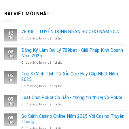
BÀI VIẾT MỚI NHẤT
789BET TUYỂN DỤNG NHÂN SỰ CHO NĂM 2025
12
Th1
Chức năng bình luận bị tắt
ở
789BET
TUYỂN
Đăng Ký Làm Đại Lý 789bet - Giải Pháp Kinh Doanh
06
DỤNG
Năm 2025
Th1
NHÂN
Chức năng bình luận bị tắt
ở
SỰ
Đăng
CHO
Ký
NĂM
Top 3 Cách Tính Tài Xỉu Cực Hay Cập Nhật Năm
05
Làm
2025
2025
Th1
Đại
Chức năng bình luận bị tắt
ở
Lý
Top
789bet
3
Luật Chơi Poker Cơ Bản - thông tin thú vị về Poker
-
05
Cách
Giải
Th1
Chức năng bình luận bị tắt
ở
Tính
Pháp
Luật
Tài
Kinh
Chơi
So Sánh Casino Online Năm 2025 Với Casino Truyền
Xỉu
Doanh
05
Poker
Cực
Thống
Năm
Th1
Cơ
Hay
2025
Chức năng bình luận bị tắt
ở
Bản