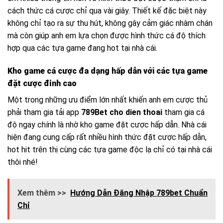
cách thức cá cược chỉ qua vài giây. Thiết kế đặc biệt này
không chỉ tạo ra sự thu hút, không gây cảm giác nhàm chán
mà còn giúp anh em lựa chọn được hình thức cá độ thích
hợp qua các tựa game đang hot tại nhà cái.
Kho game cá cược đa dạng hấp dẫn với các tựa game
đặt cược đỉnh cao
Một trong những ưu điểm lớn nhất khiến anh em cược thủ
phải tham gia tải app
789Bet cho dien thoai
tham gia cá
độ ngay chính là nhờ kho game đặt cược hấp dẫn. Nhà cái
hiện đang cung cấp rất nhiều hình thức đặt cược hấp dẫn,
hot hit trên thị cùng các tựa game độc lạ chỉ có tại nhà cái
thôi nhé!
Xem thêm >>
Hướng Dẫn Đăng Nhập 789bet Chuẩn
Chỉ