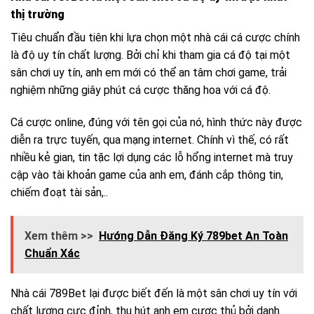
thị trường
Tiêu chuẩn đầu tiên khi lựa chọn một nhà cái cá cược chính
là độ uy tín chất lượng. Bởi chỉ khi tham gia cá độ tại một
sân chơi uy tín, anh em mới có thể an tâm chơi game, trải
nghiệm những giây phút cá cược thăng hoa với cá độ.
Cá cược online, đúng với tên gọi của nó, hình thức này được
diễn ra trực tuyến, qua mạng internet. Chính vì thế, có rất
nhiều kẻ gian, tin tặc lợi dụng các lỗ hổng internet mà truy
cập vào tài khoản game của anh em, đánh cắp thông tin,
chiếm đoạt tài sản,..
Xem thêm >>
Hướng Dẫn Đăng Ký 789bet An Toàn
Chuẩn Xác
Nhà cái 789Bet lại được biết đến là một sân chơi uy tín với
chất lượng cực đỉnh, thu hút anh em cược thủ bởi danh