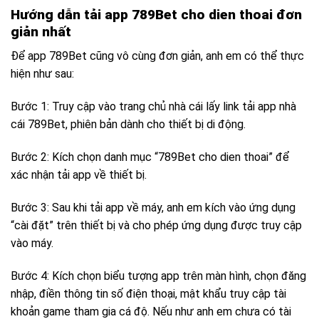
Hướng dẫn tải app 789Bet cho dien thoai đơn
giản nhất
Để app 789Bet cũng vô cùng đơn giản, anh em có thể thực
hiện như sau:
Bước 1: Truy cập vào trang chủ nhà cái lấy link tải app nhà
cái 789Bet, phiên bản dành cho thiết bị di động.
Bước 2: Kích chọn danh mục “789Bet cho dien thoai” để
xác nhận tải app về thiết bị.
Bước 3: Sau khi tải app về máy, anh em kích vào ứng dụng
“cài đặt” trên thiết bị và cho phép ứng dụng được truy cập
vào máy.
Bước 4: Kích chọn biểu tượng app trên màn hình, chọn đăng
nhập, điền thông tin số điện thoại, mật khẩu truy cập tài
khoản game tham gia cá độ. Nếu như anh em chưa có tài