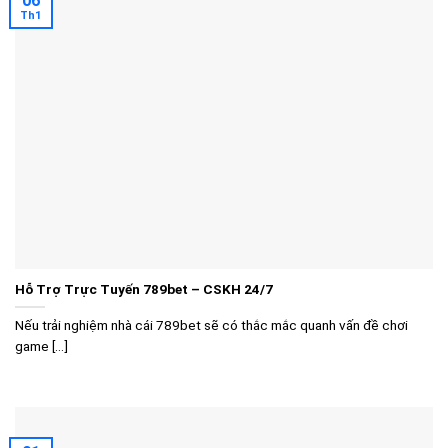
06
Th1
Hỗ Trợ Trực Tuyến 789bet – CSKH 24/7
Nếu trải nghiệm nhà cái 789bet sẽ có thắc mắc quanh vấn đề chơi
game [...]