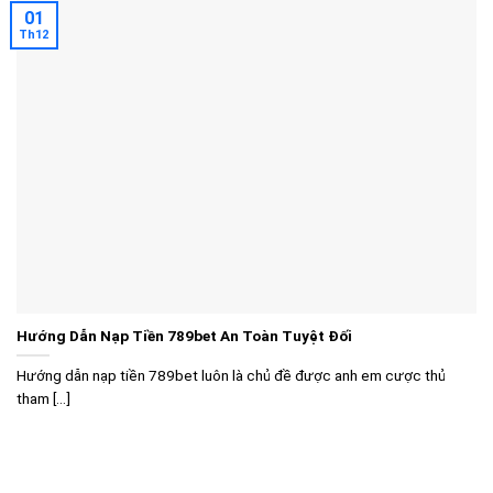
01
Th12
Hướng Dẫn Nạp Tiền 789bet An Toàn Tuyệt Đối
Hướng dẫn nạp tiền 789bet luôn là chủ đề được anh em cược thủ
tham [...]